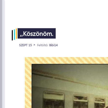
,,Köszönöm.
»
SZEPT 15
Feltöltő:
Bibi14