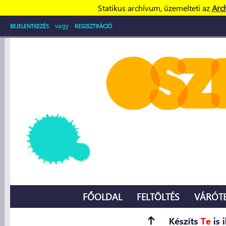
Statikus archívum, üzemelteti az
Arc
vagy
BEJELENTKEZÉS
REGISZTRÁCIÓ
FŐOLDAL
FELTÖLTÉS
VÁRÓT