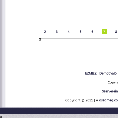
2
3
4
5
6
7
8
EZMIEZ
|
Demotiváló
Copyr
Szerverein
Copyright © 2011 | A
oszdmeg.c
0