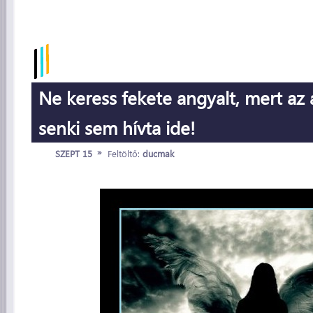
Ne keress fekete angyalt, mert az a
senki sem hívta ide!
»
SZEPT 15
Feltöltő:
ducmak