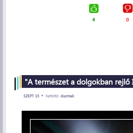
4
0
"A természet a dolgokban rejlő I
»
SZEPT 15
Feltöltő:
ducmak