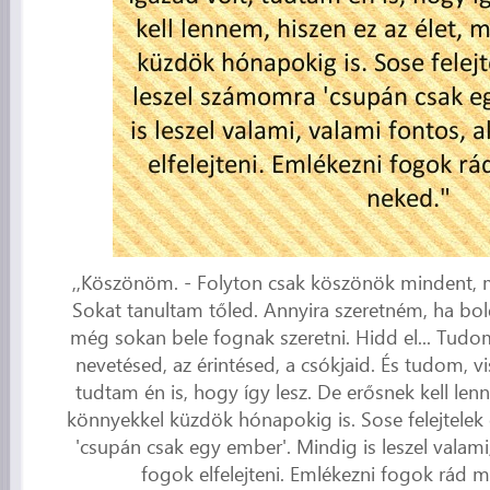
,,Köszönöm. - Folyton csak köszönök mindent, 
Sokat tanultam tőled. Annyira szeretném, ha bo
még sokan bele fognak szeretni. Hidd el... Tud
nevetésed, az érintésed, a csókjaid. És tudom, vi
tudtam én is, hogy így lesz. De erősnek kell len
könnyekkel küzdök hónapokig is. Sose felejtelek
'csupán csak egy ember'. Mindig is leszel valami
fogok elfelejteni. Emlékezni fogok rád 