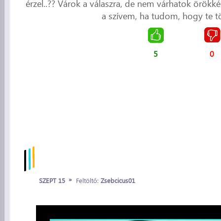
érzel..?? Várok a válaszra, de nem várhatok örök
a szívem, ha tudom, hogy te tö
5
0
»
SZEPT 15
Feltöltő:
Zsebcicus01