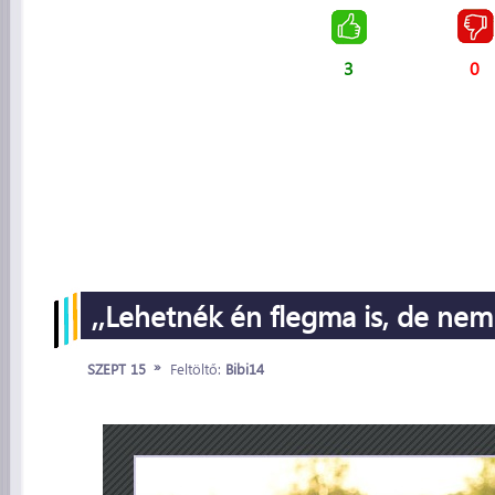
3
0
,,Lehetnék én flegma is, de ne
»
SZEPT 15
Feltöltő:
Bibi14