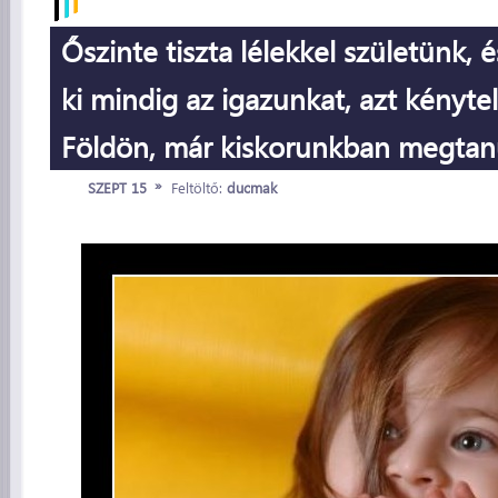
Őszinte tiszta lélekkel születünk,
ki mindig az igazunkat, azt kényte
Földön, már kiskorunkban megtanu
»
SZEPT 15
Feltöltő:
ducmak