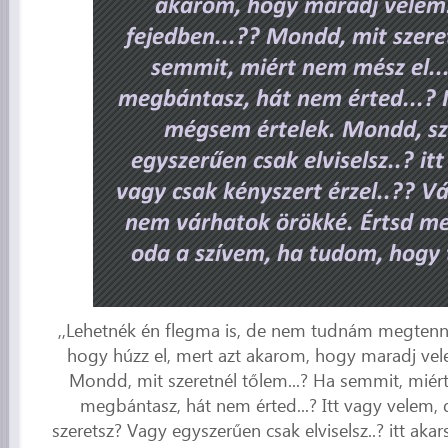
,,Lehetnék én flegma is, de nem tudnám megten
hogy húzz el, mert azt akarom, hogy maradj vele
Mondd, mit szeretnél tőlem...? Ha semmit, miér
megbántasz, hát nem érted...? Itt vagy velem
szeretsz? Vagy egyszerűen csak elviselsz..? itt aka