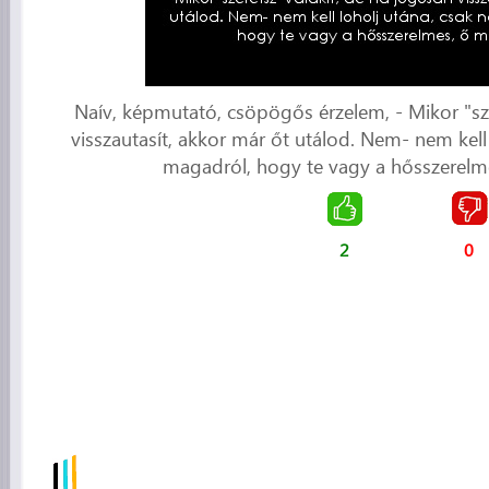
Naív, képmutató, csöpögős érzelem, - Mikor "sze
visszautasít, akkor már őt utálod. Nem- nem kell 
magadról, hogy te vagy a hősszerelme
2
0