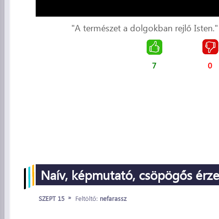
"A természet a dolgokban rejlő Isten."
7
0
Naív, képmutató, csöpögős érze
»
SZEPT 15
Feltöltő:
nefarassz