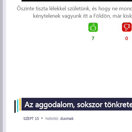
Őszinte tiszta lélekkel születünk, és hogy ne mond
kénytelenek vagyunk itt a Földön, már kis
7
0
Az aggodalom, sokszor tönkretes
»
SZEPT 15
Feltöltő:
ducmak