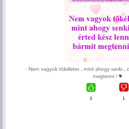
- Nem vagyok tökéletes , mint ahogy senki , 
megtenni ! ♥
3
1