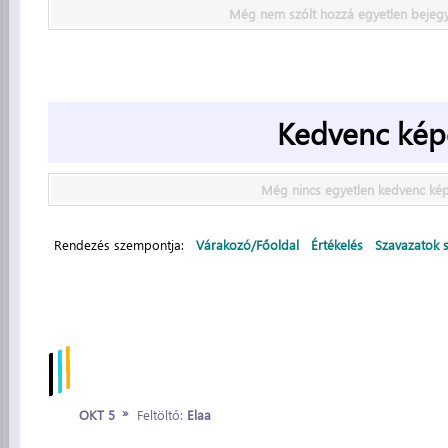
Még nem szólt hozzá egyetlen bejeg
Kedvenc kép
Még nincs egyetlen kedvenc ké
Rendezés szempontja:
Várakozó/Főoldal
Értékelés
Szavazatok 
»
OKT 5
Feltöltő:
Elaa