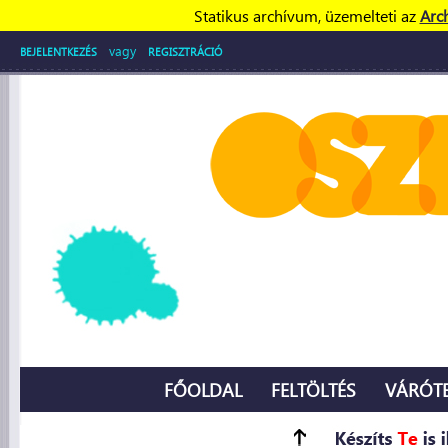
Statikus archívum, üzemelteti az
Arc
vagy
BEJELENTKEZÉS
REGISZTRÁCIÓ
FŐOLDAL
FELTÖLTÉS
VÁRÓT