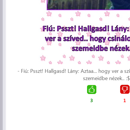
- Fiú: Psszt! Hallgasd! Lány: Aztaa... hogy ver a sz
szemeidbe nézek.. :
3
1