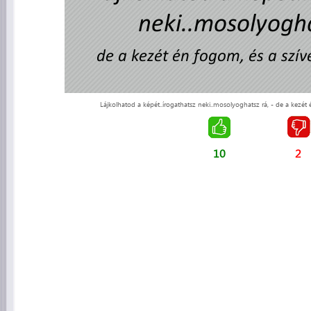
Lájkolhatod a képét..írogathatsz neki..mosolyoghatsz rá, - de a kezét 
10
2