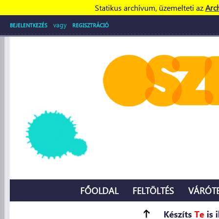
Statikus archívum, üzemelteti az
Arc
vagy
BEJELENTKEZÉS
REGISZTRÁCIÓ
FŐOLDAL
FELTÖLTÉS
VÁRÓT