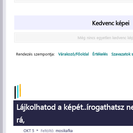
Kedvenc képei
Még nincs egyetlen kedvenc ké
Rendezés szempontja:
Várakozó/Főoldal
Értékelés
Szavazatok 
Lájkolhatod a képét..írogathatsz 
rá,
»
OKT 5
Feltöltő:
mosikafka