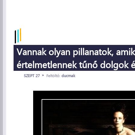
Vannak olyan pillanatok, amik
értelmetlennek tűnő dolgok é
»
SZEPT 27
Feltöltő:
ducmak