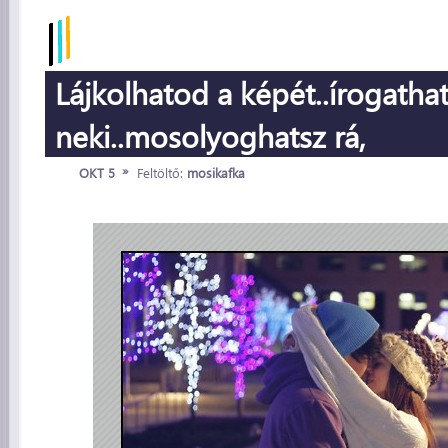
Lájkolhatod a képét..írogatha
neki..mosolyoghatsz rá,
»
OKT 5
Feltöltő:
mosikafka