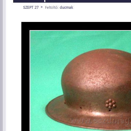
»
SZEPT 27
Feltöltő:
ducmak