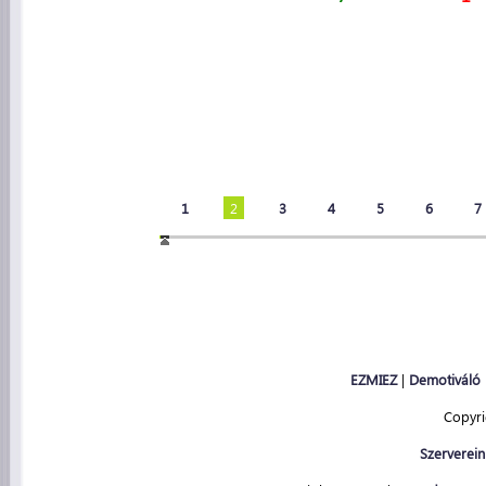
1
2
3
4
5
6
7
EZMIEZ
|
Demotiváló
Copyr
Szerverein