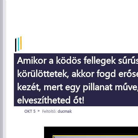
Amikor a ködös fellegek sűr
körülöttetek, akkor fogd erős
kezét, mert egy pillanat műve
elveszítheted őt!
»
OKT 5
Feltöltő:
ducmak