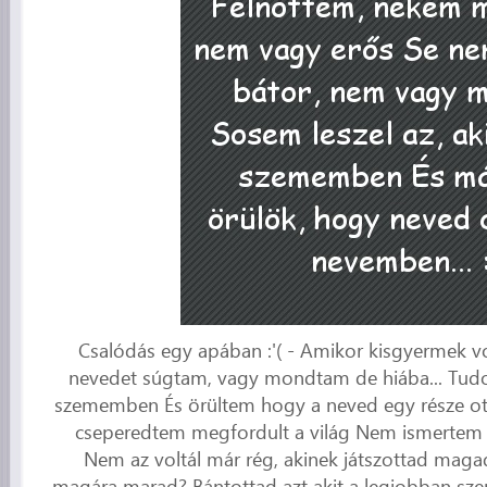
Csalódás egy apában :'( - Amikor kisgyermek vo
nevedet súgtam, vagy mondtam de hiába... Tudod
szememben És örültem hogy a neved egy része o
cseperedtem megfordult a világ Nem ismertem az
Nem az voltál már rég, akinek játszottad magad
magára marad? Bántottad azt akit a legjobban sze