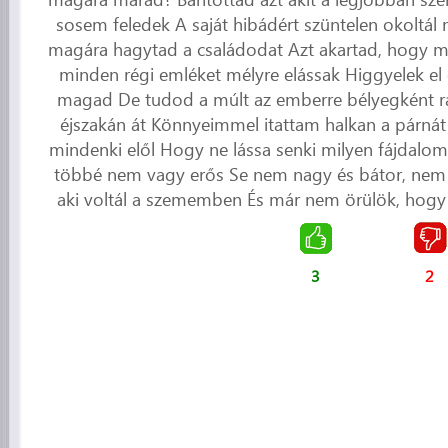
sosem feledek A saját hibádért szüntelen okoltál
magára hagytad a családodat Azt akartad, hogy 
minden régi emléket mélyre elássak Higgyelek e
magad De tudod a múlt az emberre bélyegként r
éjszakán át Könnyeimmel itattam halkan a párnát
mindenki elől Hogy ne lássa senki milyen fájdalo
többé nem vagy erős Se nem nagy és bátor, nem 
aki voltál a szememben És már nem örülök, hogy 
3
2