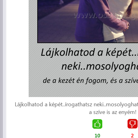
Lájkolhatod a képét..írogathatsz neki..mosolyoghat
a szíve is az enyém! 
10
2