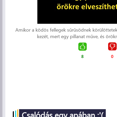
Amikor a ködös fellegek sűrűsödnek körülöttetek
kezét, mert egy pillanat műve, és örökr
8
0
Csalódás egy apában :'(