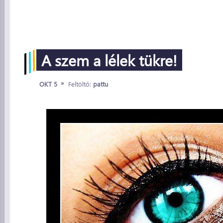
A szem a lélek tükre!
»
OKT 5
Feltöltő:
pattu