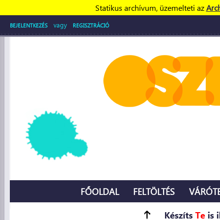
Statikus archívum, üzemelteti az
Arc
vagy
BEJELENTKEZÉS
REGISZTRÁCIÓ
FŐOLDAL
FELTÖLTÉS
VÁRÓT