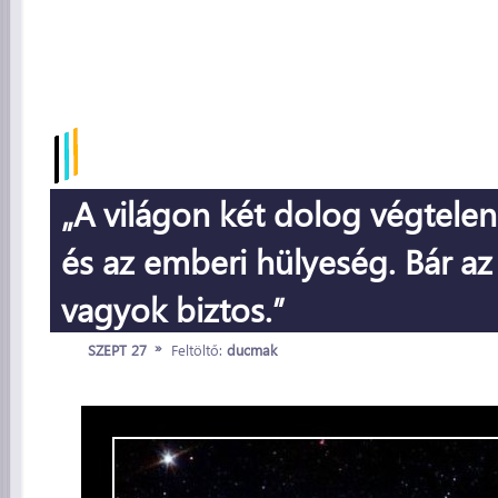
„A világon két dolog végtelen
és az emberi hülyeség. Bár a
vagyok biztos.”
»
SZEPT 27
Feltöltő:
ducmak