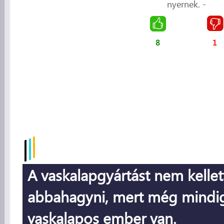
nyernek. -
8
1
A vaskalapgyártást nem kellet
abbahagyni, mert még mindi
vaskalapos ember van.