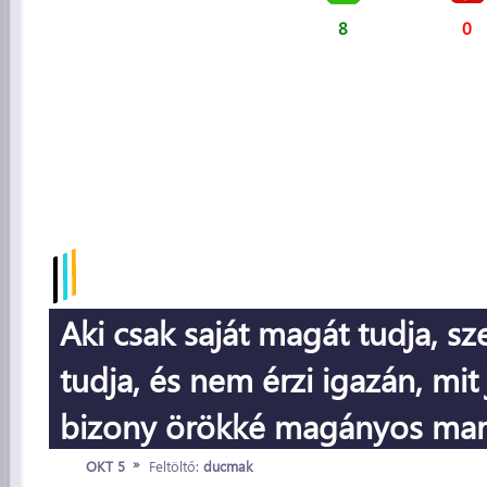
8
0
Aki csak saját magát tudja, sz
tudja, és nem érzi igazán, mit 
bizony örökké magányos mar
»
OKT 5
Feltöltő:
ducmak